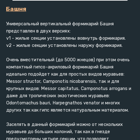
Башня
Универсальный вертикальный формикарий Башня 
представлен в двух версиях:
v1 - жилые секции установлены вовнутрь формикария.
v2 - жилые секции установлены наружу формикария.
Очень вместительный (до 5000 жнецов) при этом очень 
компактный гипсо-акриловый формикарий Башня 
идеально подойдет как для простых видов муравьев: 
Messor structor, Camponotis nicobarensis, так и для 
крупных видов: Messor capitatus, Camponotus arrogans и 
даже для тропических экзотических муравьев: 
Odontomachus bauri, Harpegnathos venator и многих 
других так как гипс является натуральным материалом.
Заселять в данный формикарий можно от нескольких 
муравьев до больших колоний, так как в гнезде 
предусмотрены четыре секции, что позволяет 